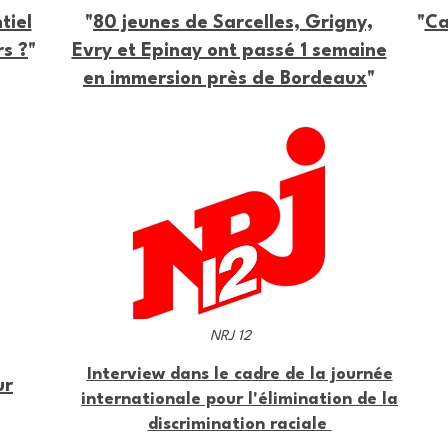
tiel
"
80 jeunes de Sarcelles, Grigny,
"
Ca
rs ?
"
Evry et Epinay ont passé 1 semaine
en immersion près de Bordeaux
"
NRJ 12
Interview dans le cadre de la journée
ur
internationale pour l'élimination de la
discrimination raciale