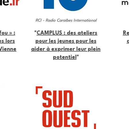
RCI - Radio Caraïbes International
ou » :
"
CAMPLUS : des ateliers
Re
s lors
pour les jeunes pour les
 Vienne
aider à exprimer leur plein
potentiel
"