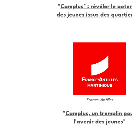
"
Camplus" : révéler le poten
des jeunes issus des quartie
France-Antilles
"
Camplus, un tremplin po
l'avenir des jeunes
"